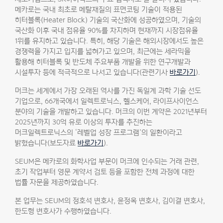
메카로는 국내 최초로 메탈재질의 표면코팅 기술이 적용된
히터블록(Heater Block) 기술의 국산화에 성공하였으며, 기술의
국산화 이후 국내 점유율 90%를 차지하며 현재까지 시장점유율
1위를 유지하고 있습니다. 특히, 해당 기술은 해외시장에서도 높은
경쟁력을 가지고 입지를 넓혀가고 있으며, 최근에는 세라믹을
활용해 히터블록 및 반도체 주요부품 개발을 위한 연구개발과
시설투자 등에 적극적으로 나서고 있습니다(관련기사
바로가기
).
머크는 세계에서 가장 오래된 역사를 가진 독일계 과학 기술 선도
기업으로, 66개국에서 일렉트로닉스, 헬스케어, 라이프사이언스
분야의 기술을 개발하고 있습니다. 머크의 이번 계약은 2021년부터
2025년까지 30억 유로 이상의 투자를 추진하는
머크일렉트로닉스의 ‘레벨업 성장 프로그램’의 일환이라고
밝혔습니다(보도자료
바로가기
).
SEUM은 메카로의 화학사업 부문이 머크에 인수되는 거래 관련,
초기 작업부터 영문 계약서 검토 등을 포함한 전체 과정에 대한
법률 자문을 제공하였습니다.
본 업무는 SEUM의 정호석 변호사, 윤정옥 변호사, 김이결 변호사,
한도형 변호사가 수행하였습니다.