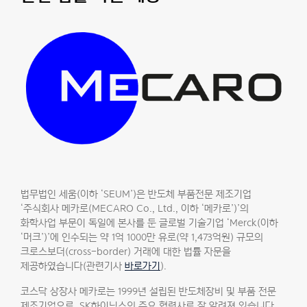
법무법인 세움(이하 ‘SEUM’)은 반도체 부품전문 제조기업
‘주식회사 메카로(MECARO Co., Ltd., 이하 ‘메카로’)’의
화학사업 부문이 독일에 본사를 둔 글로벌 기술기업 ‘Merck(이하
‘머크’)’에 인수되는 약 1억 1000만 유로(약 1,473억원) 규모의
크로스보더(cross-border) 거래에 대한 법률 자문을
제공하였습니다(관련기사
바로가기
).
코스닥 상장사 메카로는 1999년 설립된 반도체장비 및 부품 전문
제조기업으로, SK하이닉스의 주요 협력사로 잘 알려져 있습니다.