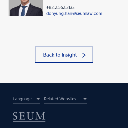
+82.2.562.3133
dohyung.han@seumlaw.com
Back to Insight
Language
Related Websites